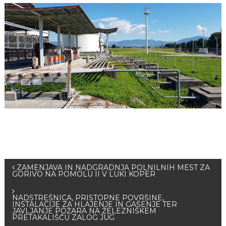
ZAMENJAVA IN NADGRADNJA POLNILNIH MEST ZA
GORIVO NA POMOLU II V LUKI KOPER
NADSTREŠNICA, PRISTOPNE POVRŠINE,
INSTALACIJE ZA HLAJENJE IN GAŠENJE TER
JAVLJANJE POŽARA NA ŽELEZNIŠKEM
PRETAKALIŠČU ZALOG JUG