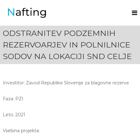
N
a
f
ODSTRANITEV PODZEMNIH
t
i
REZERVOARJEV IN POLNILNICE
n
SODOV NA LOKACIJI SND CELJE
g
.
Investitor: Zavod Republike Slovenije za blagovne rezerve
Faza: PZI
Leto: 2021
Vsebina projekta: