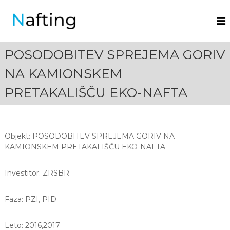
N
a
f
POSODOBITEV SPREJEMA GORIV
t
i
NA KAMIONSKEM
n
PRETAKALIŠČU EKO-NAFTA
g
.
Objekt: POSODOBITEV SPREJEMA GORIV NA
KAMIONSKEM PRETAKALIŠČU EKO-NAFTA
Investitor: ZRSBR
Faza: PZI, PID
Leto: 2016,2017