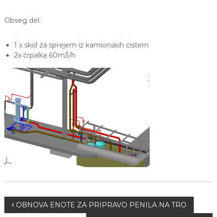
Obseg del:
1 x skid za sprejem iz kamionskih cistern
2x črpalka 60m3/h
OBNOVA ENOTE ZA PRIPRAVO PENILA NA TRO